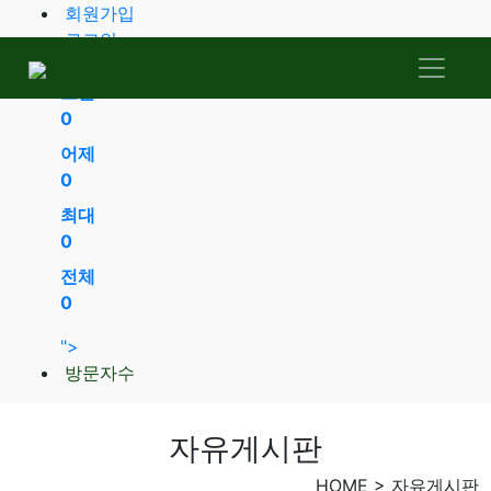
회원가입
로그인
오늘
0
어제
0
최대
0
전체
0
공지사항
종사회소식
일가동정
">
업데이트 소식
사진갤러리
자유게시판
방문자수
자유게시판
HOME > 자유게시판