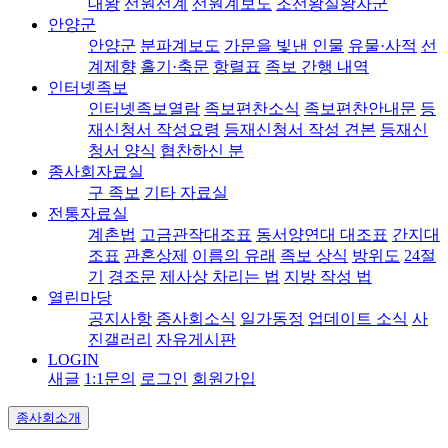
대왕
선원선계
선원계보도
조선왕실왕자군
안양군
안양군
분파계보도
가문을 빛낸 인물
유물·사적
선
계제향
홀기·축문
항렬표
족보 간행 내역
인터넷족보
인터넷족보열람
족보편찬소식
족보편찬안내문
등
재신청서 작성요령
등재신청서 작성 견본
등재신
청서 양식
협찬하신 분
종사회자료실
구 족보
기타 자료실
전통자료실
계촌법
고금관작대조표
동서양연대 대조표
간지대
조표
관혼상제
이름의 유래
족보 상식
방위도
24절
기
경조문
제사상 차리는 법
지방 작성 법
열린마당
공지사항
종사회소식
일가동정
업데이트 소식
사
진갤러리
자유게시판
LOGIN
새글
1:1문의
로그인
회원가입
종사회소개