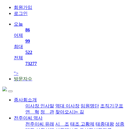
회원가입
로그인
오늘
86
어제
99
최대
522
전체
73277
">
방문자수
종사회소개
이사장 인사말
역대 이사장
임원명단
조직기구표
연 혁
정 관
찾아오시는 길
전주이씨 역사
전주이씨 유래
시 조
태조 고황제
태종대왕
성종