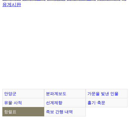
유게시판
안양군
분파계보도
가문을 빛낸 인물
유물·사적
선계제향
홀기·축문
항렬표
족보 간행 내역