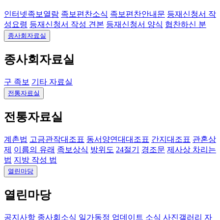
인터넷족보열람
족보편찬소식
족보편찬안내문
등재신청서 작
성요령
등재신청서 작성 견본
등재신청서 양식
협찬하신 분
종사회자료실
종사회자료실
구 족보
기타 자료실
전통자료실
전통자료실
계촌법
고금관작대조표
동서양연대대조표
간지대조표
관혼상
제
이름의 유래
족보상식
방위도
24절기
경조문
제사상 차리는
법
지방 작성 법
열린마당
열린마당
공지사항
종사회소식
일가동정
업데이트 소식
사진갤러리
자