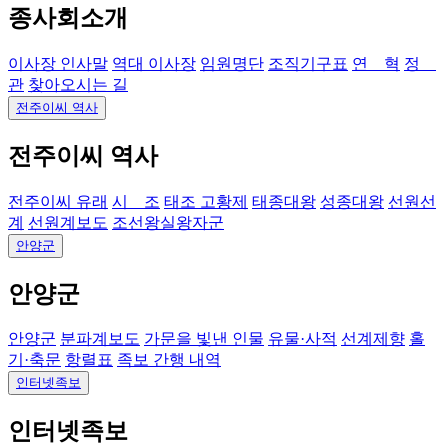
종사회소개
이사장 인사말
역대 이사장
임원명단
조직기구표
연 혁
정
관
찾아오시는 길
전주이씨 역사
전주이씨 역사
전주이씨 유래
시 조
태조 고황제
태종대왕
성종대왕
선원선
계
선원계보도
조선왕실왕자군
안양군
안양군
안양군
분파계보도
가문을 빛낸 인물
유물·사적
선계제향
홀
기·축문
항렬표
족보 간행 내역
인터넷족보
인터넷족보