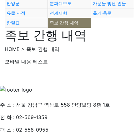
안양군
분파계보도
가문을 빛낸 인물
유물·사적
선계제향
홀기·축문
항렬표
족보 간행 내역
족보 간행 내역
HOME > 족보 간행 내역
모바일 내용 테스트
개인정보처리방침
주 소 : 서울 강남구 역삼로 558 안양빌딩 8층 1호
전 화 : 02-569-1359
팩 스 : 02-558-0955