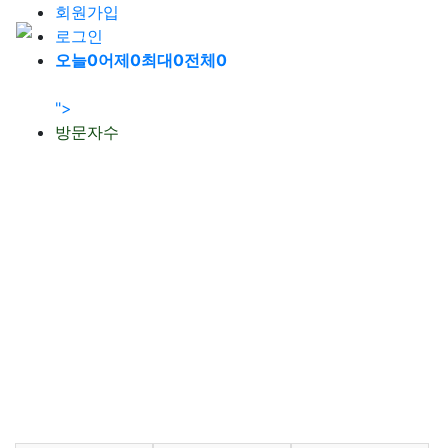
회원가입
로그인
오늘
0
어제
0
최대
0
전체
0
">
방문자수