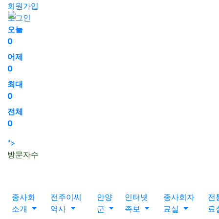
회원가입
로그인
오늘
0
어제
0
최대
0
전체
0
">
방문자수
종사회
전주이씨
안양
인터넷
종사회자
전
소개
역사
군
족보
료실
료