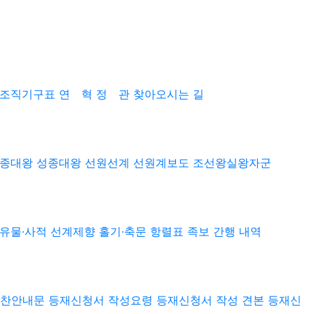
조직기구표
연 혁
정 관
찾아오시는 길
종대왕
성종대왕
선원선계
선원계보도
조선왕실왕자군
유물·사적
선계제향
홀기·축문
항렬표
족보 간행 내역
찬안내문
등재신청서 작성요령
등재신청서 작성 견본
등재신