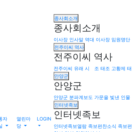
종사회소개
종사회소개
이사장 인사말
역대 이사장
임원명단
전주이씨 역사
전주이씨 역사
전주이씨 유래
시 조
태조 고황제
태
안양군
안양군
안양군
분파계보도
가문을 빛낸 인물
인터넷족보
인터넷족보
통자
열린마
LOGIN
실
당
인터넷족보열람
족보편찬소식
족보편