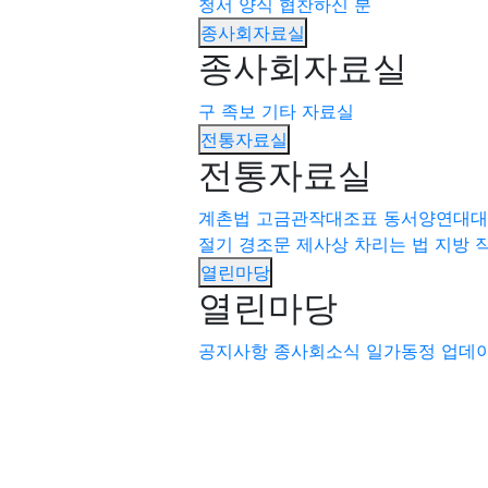
청서 양식
협찬하신 분
종사회자료실
종사회자료실
구 족보
기타 자료실
전통자료실
전통자료실
계촌법
고금관작대조표
동서양연대대
절기
경조문
제사상 차리는 법
지방 
열린마당
열린마당
공지사항
종사회소식
일가동정
업데