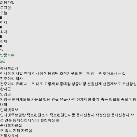
회원가입
로그인
오늘
0
어제
0
최대
0
전체
0
">
방문자수
종사회소개
이사장 인사말
역대 이사장
임원명단
조직기구표
연 혁
정 관
찾아오시는 길
전주이씨 역사
전주이씨 유래
시 조
태조 고황제
태종대왕
성종대왕
선원선계
선원계보도
조선왕실
왕자군
안양군
안양군
분파계보도
가문을 빛낸 인물
유물·사적
선계제향
홀기·축문
항렬표
족보 간행
내역
인터넷족보
인터넷족보열람
족보편찬소식
족보편찬안내문
등재신청서 작성요령
등재신청서 작
성 견본
등재신청서 양식
협찬하신 분
종사회자료실
구 족보
기타 자료실
전통자료실