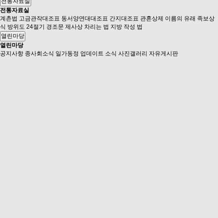
전통자료실
전통자료실
계촌법
고금관작대조표
동서양연대대조표
간지대조표
관혼상제
이름의 유래
족보상
식
방위도
24절기
경조문
제사상 차리는 법
지방 작성 법
열린마당
열린마당
공지사항
종사회소식
일가동정
업데이트 소식
사진갤러리
자유게시판