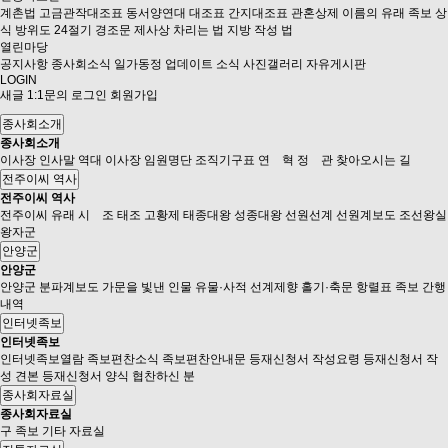
계촌법
고금관작대조표
동서양연대 대조표
간지대조표
관혼상제
이름의 유래
족보 상
식
방위도
24절기
경조문
제사상 차리는 법
지방 작성 법
열린마당
공지사항
종사회소식
일가동정
업데이트 소식
사진갤러리
자유게시판
LOGIN
새글
1:1문의
로그인
회원가입
종사회소개
종사회소개
이사장 인사말
역대 이사장
임원명단
조직기구표
연 혁
정 관
찾아오시는 길
전주이씨 역사
전주이씨 역사
전주이씨 유래
시 조
태조 고황제
태종대왕
성종대왕
선원선계
선원계보도
조선왕실
왕자군
안양군
안양군
안양군
분파계보도
가문을 빛낸 인물
유물·사적
선계제향
홀기·축문
항렬표
족보 간행
내역
인터넷족보
인터넷족보
인터넷족보열람
족보편찬소식
족보편찬안내문
등재신청서 작성요령
등재신청서 작
성 견본
등재신청서 양식
협찬하신 분
종사회자료실
종사회자료실
구 족보
기타 자료실