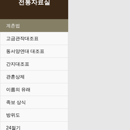
전통자료실
계촌법
고금관작대조표
동서양연대 대조표
간지대조표
관혼상제
이름의 유래
족보 상식
방위도
24절기