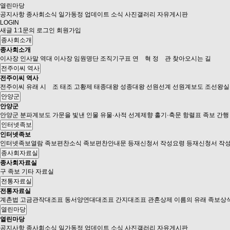
열린마당
공지사항
종사회소식
일가동정
업데이트 소식
사진갤러리
자유게시판
LOGIN
새글
1:1문의
로그인
회원가입
종사회소개
종사회소개
이사장 인사말
역대 이사장
임원명단
조직기구표
연 혁
정 관
찾아오시는 길
전주이씨 역사
전주이씨 역사
전주이씨 유래
시 조
태조 고황제
태종대왕
성종대왕
선원선계
선원계보도
조선왕실
안양군
안양군
안양군
분파계보도
가문을 빛낸 인물
유물·사적
선계제향
홀기·축문
항렬표
족보 간행
인터넷족보
인터넷족보
인터넷족보열람
족보편찬소식
족보편찬안내문
등재신청서 작성요령
등재신청서 작성
종사회자료실
종사회자료실
구 족보
기타 자료실
전통자료실
전통자료실
계촌법
고금관작대조표
동서양연대대조표
간지대조표
관혼상제
이름의 유래
족보상
열린마당
열린마당
공지사항
종사회소식
일가동정
업데이트 소식
사진갤러리
자유게시판