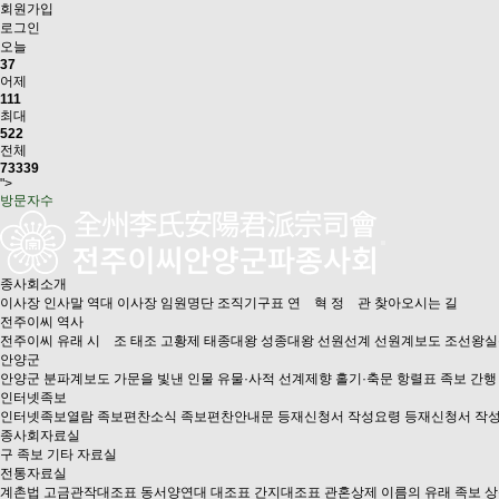
회원가입
로그인
오늘
37
어제
111
최대
522
전체
73339
">
방문자수
종사회소개
이사장 인사말
역대 이사장
임원명단
조직기구표
연 혁
정 관
찾아오시는 길
전주이씨 역사
전주이씨 유래
시 조
태조 고황제
태종대왕
성종대왕
선원선계
선원계보도
조선왕실
안양군
안양군
분파계보도
가문을 빛낸 인물
유물·사적
선계제향
홀기·축문
항렬표
족보 간행
인터넷족보
인터넷족보열람
족보편찬소식
족보편찬안내문
등재신청서 작성요령
등재신청서 작성
종사회자료실
구 족보
기타 자료실
전통자료실
계촌법
고금관작대조표
동서양연대 대조표
간지대조표
관혼상제
이름의 유래
족보 