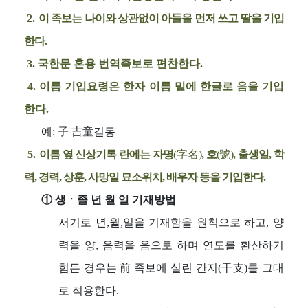
2.
이 족보는 나이와 상관없이 아들을 먼저 쓰고 딸을 기입
한다.
3. 국한문 혼용 번역족보로 편찬한다.
4. 이름 기입요령은 한자 이름 밑에 한글로 음을 기입
한다.
예: 子 吉童길동
5.
이름 옆 신상기록 란에는 자명
(字名)
, 호
(號)
, 출생일, 학
력, 경력, 상훈, 사망일 묘소위치, 배우자 등을 기입한다.
① 생ㆍ졸 년 월 일 기재방법
서기로 년,월,일을 기재함을 원칙으로 하고, 양
력을 양, 음력을 음으로 하며 연도를 환산하기
힘든 경우는 前 족보에 실린 간지(干支)를 그대
로 적용한다.