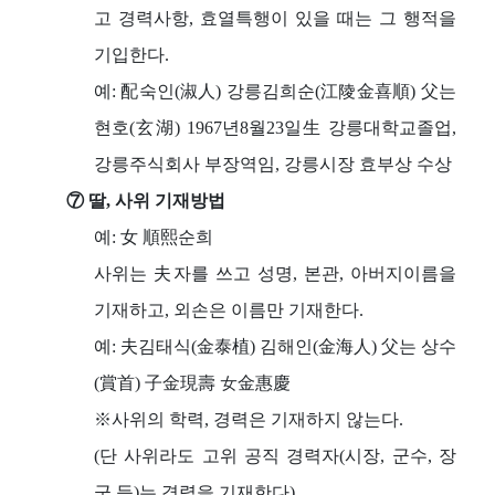
고 경력사항, 효열특행이 있을 때는 그 행적을
기입한다.
예: 配숙인(淑人) 강릉김희순(江陵金喜順) 父는
현호(玄湖) 1967년8월23일生 강릉대학교졸업,
강릉주식회사 부장역임, 강릉시장 효부상 수상
⑦ 딸, 사위 기재방법
예: 女 順熙순희
사위는 夫자를 쓰고 성명, 본관, 아버지이름을
기재하고, 외손은 이름만 기재한다.
예: 夫김태식(金泰植) 김해인(金海人) 父는 상수
(賞首) 子金現壽 女金惠慶
※사위의 학력, 경력은 기재하지 않는다.
(단 사위라도 고위 공직 경력자(시장, 군수, 장
군 등)는 경력을 기재한다)