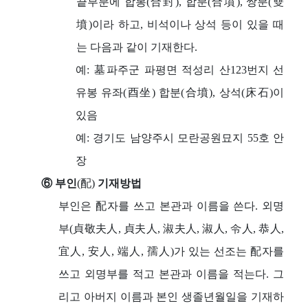
끝부분에 합봉(合封), 합분(合墳), 쌍분(雙
墳)이라 하고, 비석이나 상석 등이 있을 때
는 다음과 같이 기재한다.
예: 墓파주군 파평면 적성리 산123번지 선
유봉 유좌(酉坐) 합분(合墳), 상석(床石)이
있음
예: 경기도 남양주시 모란공원묘지 55호 안
장
⑥ 부인
(配)
기재방법
부인은 配자를 쓰고 본관과 이름을 쓴다. 외명
부(貞敬夫人, 貞夫人, 淑夫人, 淑人, 令人, 恭人,
宜人, 安人, 端人, 孺人)가 있는 선조는 配자를
쓰고 외명부를 적고 본관과 이름을 적는다. 그
리고 아버지 이름과 본인 생졸년월일을 기재하