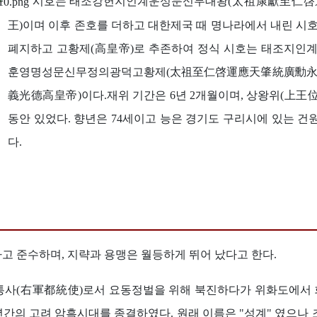
시호는 태조강헌지인계운성문신무대왕(太祖康獻至仁
王)이며 이후 존호를 더하고 대한제국 때 명나라에서 내린 시호
폐지하고 고황제(高皇帝)로 추존하여 정식 시호는 태조지인
훈영명성문신무정의광덕고황제(太祖至仁啓運應天肇統廣勳
義光德高皇帝)이다.재위 기간은 6년 2개월이며, 상왕위(上王位)
동안 있었다. 향년은 74세이고 능은 경기도 구리시에 있는 건
다.
고 준수하며, 지략과 용맹은 월등하게 뛰어 났다고 한다.
도통사(右軍都統使)로서 요동정벌을 위해 북진하다가 위화도에서
간의 고려 암흑시대를 종결하였다. 원래 이름은 "성계" 였으나 