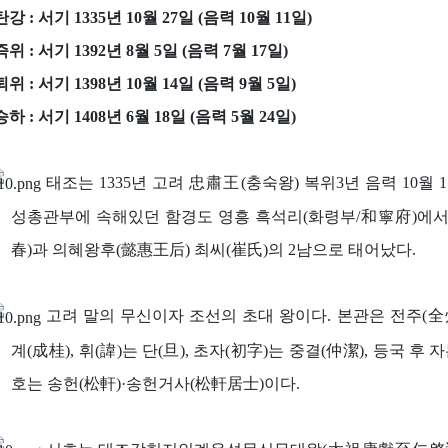
탄강 : 서기 1335년 10월 27일 (음력 10월 11일)
즉위 : 서기 1392년 8월 5일 (음력 7월 17일)
퇴위 : 서기 1398년 10월 14일 (음력 9월 5일)
승하 : 서기 1408년 6월 18일 (음력 5월 24일)
태조는 1335년 고려 忠肅王(충숙왕) 복위3년 음력 10월 
성총관부에 속해있던 함경도 영흥 흑석리(화령부/和寧府)에서
春)과 의혜왕후(懿惠王后) 최씨(崔氏)의 2남으로 태어났다.
고려 말의 무신이자 조선의 초대 왕이다. 본관은 전주(全州
계(成桂), 휘(諱)는 단(旦), 초자(初字)는 중결(仲潔), 등국 후 
호는 송헌(松軒)·송헌거사(松軒居士)이다.