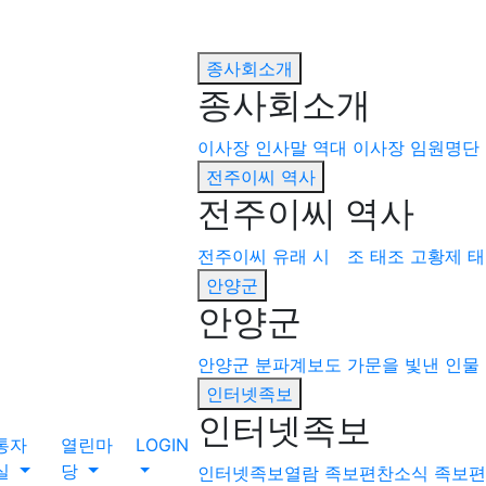
종사회소개
종사회소개
이사장 인사말
역대 이사장
임원명단
전주이씨 역사
전주이씨 역사
전주이씨 유래
시 조
태조 고황제
태
안양군
안양군
안양군
분파계보도
가문을 빛낸 인물
인터넷족보
인터넷족보
통자
열린마
LOGIN
실
당
인터넷족보열람
족보편찬소식
족보편