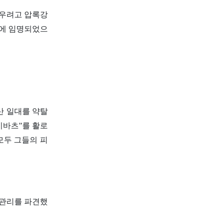
세우려고 압록강
)에 임명되었으
산 일대를 약탈
키바츠”를 활로
모두 그들의 피
 관리를 파견했