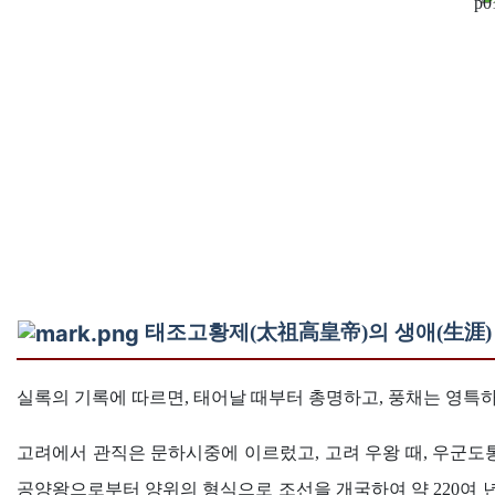
태조고황제(太祖高皇帝)의 생애(生涯)
실록의 기록에 따르면, 태어날 때부터 총명하고, 풍채는 영특하
고려에서 관직은 문하시중에 이르렀고, 고려 우왕 때, 우군
공양왕으로부터 양위의 형식으로 조선을 개국하여 약 220여 년