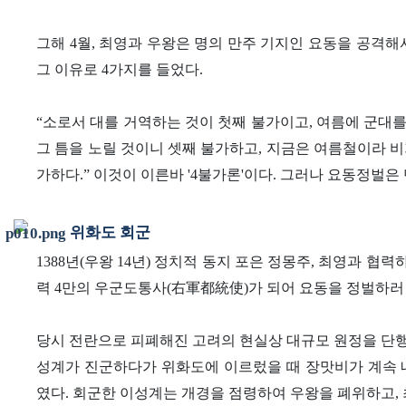
그해 4월, 최영과 우왕은 명의 만주 기지인 요동을 공격
그 이유로 4가지를 들었다.
“소로서 대를 거역하는 것이 첫째 불가이고, 여름에 군대
그 틈을 노릴 것이니 셋째 불가하고, 지금은 여름철이라 비
가하다.” 이것이 이른바 '4불가론'이다. 그러나 요동정벌은
위화도 회군
1388년(우왕 14년) 정치적 동지 포은 정몽주, 최영과
력 4만의 우군도통사(右軍都統使)가 되어 요동을 정벌하러
당시 전란으로 피폐해진 고려의 현실상 대규모 원정을 단행
성계가 진군하다가 위화도에 이르렀을 때 장맛비가 계속
였다. 회군한 이성계는 개경을 점령하여 우왕을 폐위하고,