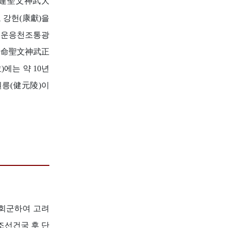
啓運聖文神武大
 강헌(康獻)을
계운응천조통광
永命聖文神武正
에는 약 10년
원릉(健元陵)이
 회군하여 고려
조선건국 후 단