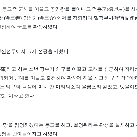
 시켜 몽고족 군사를 이끌고 공민왕을 몰아내고 덕흥군(德興君)을 
삼선(金三善)·김삼개(金三介) 형제를 격퇴하여 밀직부사(密直副使
 원정하여 국토를 확장하였다.
황산전투에서 크게 전공을 세웠다.
阿其拔都)라고 하는 소년 장수가 왜구를 이끌고 고려를 침공하여 지리
명되어 군대를 이끌고 출전하여 황산에 진을 치고 왜구 적장 “아
는 왜구의 곡성이 마치 만 마리의소의 울름소리 같았고, 냇물이
捷)”이라고 한다.
 이북의 땅을 점령하겠다는 통고를 하고, 철령위라는 관청을 설치하고
요청을 받아들이자고 하였다.