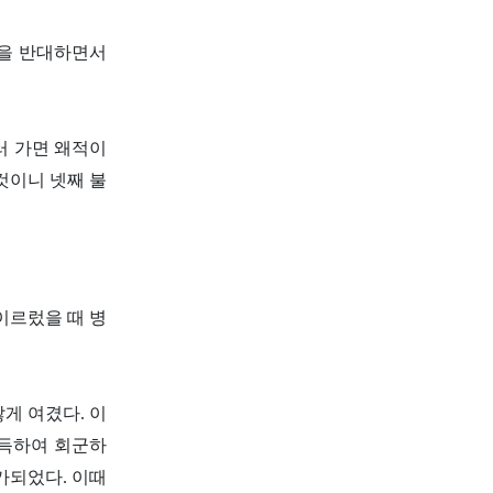
벌을 반대하면서
러 가면 왜적이
것이니 넷째 불
이르렀을 때 병
게 여겼다. 이
설득하여 회군하
가되었다. 이때