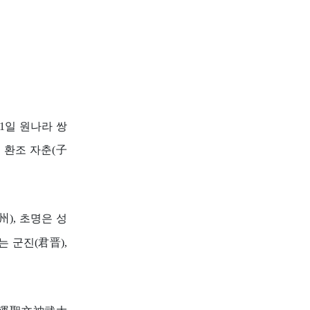
11일 원나라 쌍
 환조 자춘(子
), 초명은 성
자는 군진(君晋),