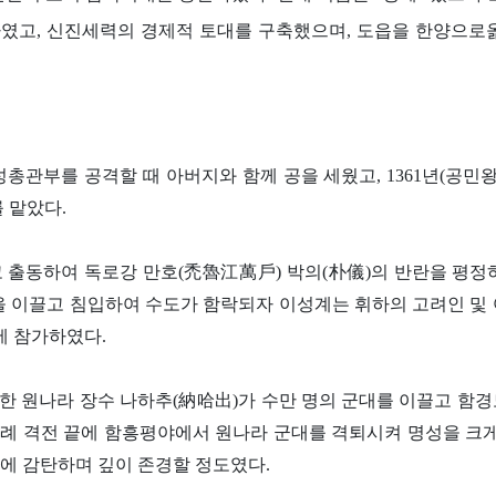
였고, 신진세력의 경제적 토대를 구축했으며, 도읍을 한양으로
성총관부를 공격할 때 아버지와 함께 공을 세웠고, 1361년(공민왕
 맡았다.
 받고 출동하여 독로강 만호(禿魯江萬戶) 박의(朴儀)의 반란을 평정
을 이끌고 침입하여 수도가 함락되자 이성계는 휘하의 고려인 및
에 참가하였다.
자처한 원나라 장수 나하추(納哈出)가 수만 명의 군대를 이끌고 함
례 격전 끝에 함흥평야에서 원나라 군대를 격퇴시켜 명성을 크게
에 감탄하며 깊이 존경할 정도였다.