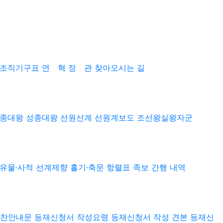
조직기구표
연 혁
정 관
찾아오시는 길
종대왕
성종대왕
선원선계
선원계보도
조선왕실왕자군
유물·사적
선계제향
홀기·축문
항렬표
족보 간행 내역
찬안내문
등재신청서 작성요령
등재신청서 작성 견본
등재신