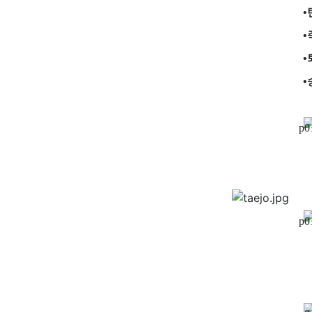
•
•
•
•