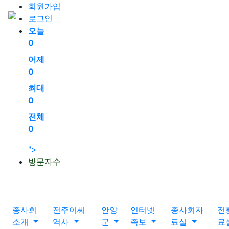
회원가입
로그인
오늘
0
어제
0
최대
0
전체
0
">
방문자수
종사회
전주이씨
안양
인터넷
종사회자
전
소개
역사
군
족보
료실
료