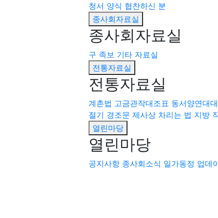
청서 양식
협찬하신 분
종사회자료실
종사회자료실
구 족보
기타 자료실
전통자료실
전통자료실
계촌법
고금관작대조표
동서양연대대
절기
경조문
제사상 차리는 법
지방 
열린마당
열린마당
공지사항
종사회소식
일가동정
업데