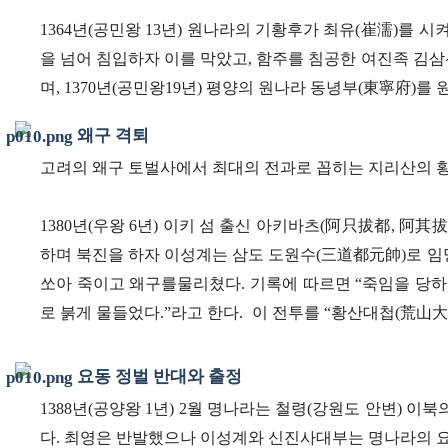
1364년(공민왕 13년) 원나라의 기황후가 최유(崔濡)를
을 넘어 침입하자 이를 막았고, 함주를 침공한 여진족 김
며, 1370년(공민왕19년) 평양의 원나라 동녕부(東寧府)를
왜구 격퇴
고려의 왜구 토벌사에서 최대의 전과로 꼽히는 지리산의 
1380년(우왕 6년) 이키 섬 출신 아키바츠(阿只拔都, 
하며 북진을 하자 이성계는 삼도 도원수(三道都元帥)로 임
쏘아 죽이고 왜구를물리쳤다. 기록에 따르면 “죽임을 당하
로 붉게 물들었다.”라고 한다.
이 전투를 “황산대첩(荒山大
요동 정벌 반대와 출정
1388년(공양왕 1년) 2월 명나라는 철령(강원도 안변)
다. 최영은 반발했으나 이성계와 신진사대부는 명나라의 