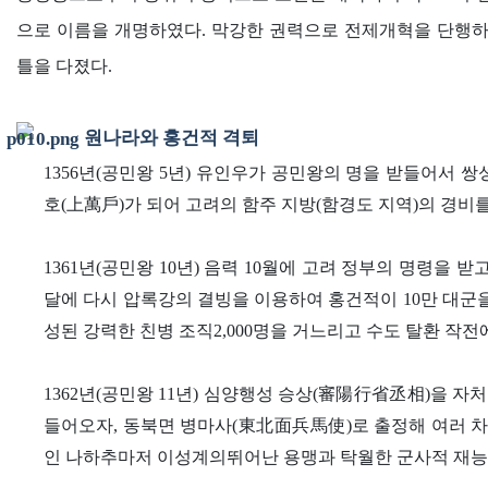
으로 이름을 개명하였다. 막강한 권력으로 전제개혁을 단행하
틀을 다졌다.
원나라와 홍건적 격퇴
1356년(공민왕 5년) 유인우가 공민왕의 명을 받들어서 쌍
호(上萬戶)가 되어 고려의 함주 지방(함경도 지역)의 경비를
1361년(공민왕 10년) 음력 10월에 고려 정부의 명령을
달에 다시 압록강의 결빙을 이용하여 홍건적이 10만 대군
성된 강력한 친병 조직2,000명을 거느리고 수도 탈환 작전
1362년(공민왕 11년) 심양행성 승상(審陽行省丞相)을 
들어오자, 동북면 병마사(東北面兵馬使)로 출정해 여러 차
인 나하추마저 이성계의뛰어난 용맹과 탁월한 군사적 재능