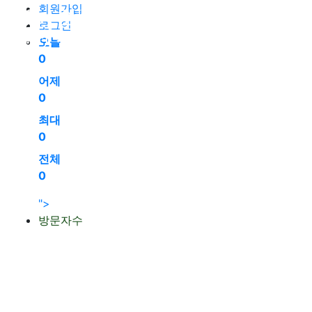
회원가입
로그인
오늘
0
어제
0
최대
0
전체
0
">
방문자수