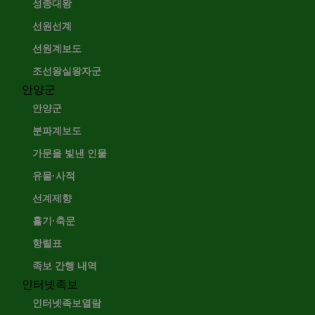
성종대왕
선원선계
선원계보도
조선왕실왕자군
안양군
안양군
분파계보도
가문을 빛낸 인물
유물·사적
선계제향
홀기·축문
항렬표
족보 간행 내역
인터넷족보
인터넷족보열람