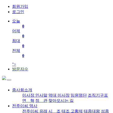
회원가입
로그인
오늘
0
어제
0
최대
0
전체
0
">
방문자수
종사회소개
이사장 인사말
역대 이사장
임원명단
조직기구표
연 혁
정 관
찾아오시는 길
전주이씨 역사
전주이씨 유래
시 조
태조 고황제
태종대왕
성종