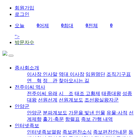
회원가입
로그인
0
0
0
0
오늘
어제
최대
전체
">
방문자수
종사회소개
이사장 인사말
역대 이사장
임원명단
조직기구표
연 혁
정 관
찾아오시는 길
전주이씨 역사
전주이씨 유래
시 조
태조 고황제
태종대왕
성종
대왕
선원선계
선원계보도
조선왕실왕자군
안양군
안양군
분파계보도
가문을 빛낸 인물
유물·사적
선
계제향
홀기·축문
항렬표
족보 간행 내역
인터넷족보
인터넷족보열람
족보편찬소식
족보편찬안내문
등