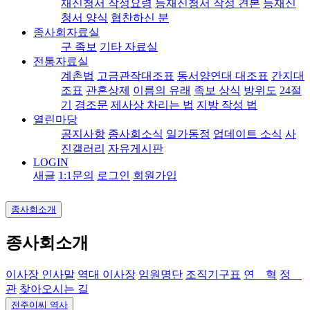
재신청서 작성요령
등재신청서 작성 견본
등재신
청서 양식
협찬하신 분
종사회자료실
구 족보
기타 자료실
전통자료실
계촌법
고금관작대조표
동서양연대 대조표
간지대
조표
관혼상제
이름의 유래
족보 상식
방위도
24절
기
경조문
제사상 차리는 법
지방 작성 법
열린마당
공지사항
종사회소식
일가동정
업데이트 소식
사
진갤러리
자유게시판
LOGIN
새글
1:1문의
로그인
회원가입
종사회소개
종사회소개
이사장 인사말
역대 이사장
임원명단
조직기구표
연 혁
정
관
찾아오시는 길
전주이씨 역사