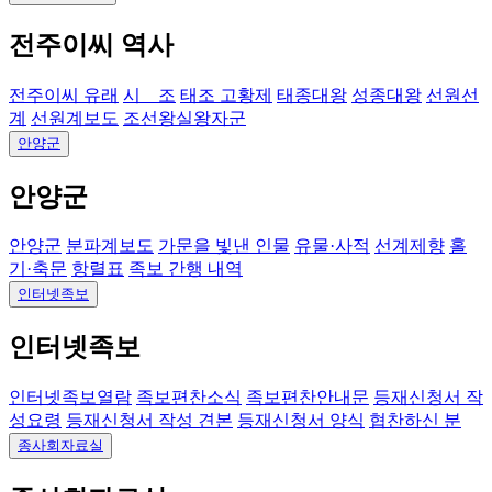
전주이씨 역사
전주이씨 유래
시 조
태조 고황제
태종대왕
성종대왕
선원선
계
선원계보도
조선왕실왕자군
안양군
안양군
안양군
분파계보도
가문을 빛낸 인물
유물·사적
선계제향
홀
기·축문
항렬표
족보 간행 내역
인터넷족보
인터넷족보
인터넷족보열람
족보편찬소식
족보편찬안내문
등재신청서 작
성요령
등재신청서 작성 견본
등재신청서 양식
협찬하신 분
종사회자료실